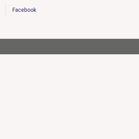
Facebook
Proudly powered by WordPress
|
Theme:
Sydney
by
aThemes.